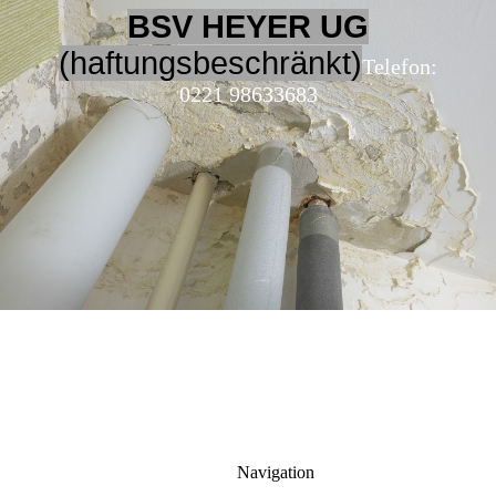
BSV HEYER UG
(haftungsbeschränkt)
Telefon:
0221 98633683
Navigation