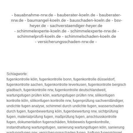
- bauabnahme-nrw.de - bauberater-koeln.de - bauberater-
nrw.de - baumangel-koeln.de - bauschaden-koeln.de - bsv-
heyer.de - sachverstaendiger-heyer.de
- schimmelexperte-koeln.de - schimmelexperte-nrw.de -
schimmelprofi-koeln.de - schimmelschaden-koeln.de
- versicherungsschaden-nrw.de -
Schlagworte:
fugenkontrolle köln, fugenkontrolle bonn, fugenkontrolle düsseldorf,
fugenkontrolle aachen, fugenkontrolle leverkusen, fugenkontrolle bergisch
gladbach, fugenkontrolle nrw, fugenkontrolle deutschlandweit,
wartungsfugen prüfen köln, wartungsfugen prüfen nrw, silikonfugen
kontrolle köln, silikonfugen kontrolle nrw, fugenprüfung sachverständiger,
undichte fugen analyse, schimmel durch undichte fugen, wasserschaden
durch fugen, fugenbewertung köln, fugenbewertung nrw, sichtprüfung
fugen, materialprüfung fugen, maßprüfung fugen, anschlusskontrolle
fugen, dokumentation fugenschäden, fotobeweis fugenkontrolle,
instandhaltung wartungsfugen, sanierung wartungsfugen köln, sanierung
wartungsfugen nrw, versicherungsschaden fugen, haftung fugenmängel,