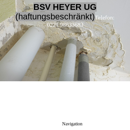
BSV HEYER UG
(haftungsbeschränkt)
Telefon:
0221 98633683
Navigation