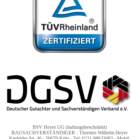
BSV Heyer UG (haftungsbeschränkt)
BAUSACHVERSTÄNDIGER - Thorsten Wilhelm Heyer
Krefelder Str. 40 - 50670 Köln - Tel: 0221 98633683 - Mobil: