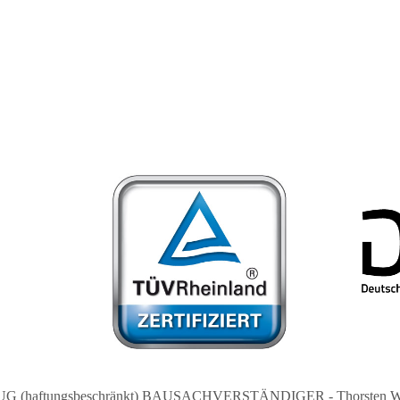
UG (haftungsbeschränkt) BAUSACHVERSTÄNDIGER - Thorsten Wi