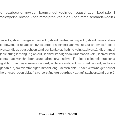
e - bauberater-nrw.de - baumangel-koeln.de - bauschaden-koeln.de - 
melexperte-nrw.de - schimmelprofi-koeln.de - schimmelschaden-koeln
r köln, ablauf baugutachten köln, ablauf baubegleitung köln, ablauf bauabnahme s
ienbewertung ablauf, sachverständiger schimmel analyse ablauf, sachverständiger
verständiger, bausachverständiger kontaktaufnahme köln, sachverständiger angeb
er leistungserbringung ablauf, sachverständiger dokumentation köln, sachverständi
ng nrw, sachverständiger bauabnahme nrw, sachverständiger schimmelgutachten a
 ablauf, bsv heyer investor ablauf, sachverständiger köln projekt ablauf, sachver
ger ablauf, sachverständiger immobiliengutachten ablauf, sachverständiger bausc
icherungsschaden ablauf, sachverständiger bauphysik ablauf, sachverständiger prüf
Copyright 2012-2026