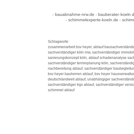
- bauabnahme-nrw.de - bauberater-koeln.d
- schimmelexperte-koeln.de - schim
Schlagworte:
zusammenarbeit bsv heyer, ablauf bausachverständige
sachverständiger köln nrw, sachverständiger immobil
sanierungskonzept köln, ablauf schadenanalyse sach
sachverständiger terminplanung köln, sachverständig
nachbereitung ablauf, sachverständiger baubegleitu
bsv heyer bauherren ablauf, bsv heyer hausverwaltung
deutschlandweit ablauf, unabhängiger sachverständi
sachverständiger trgs ablauf, sachverständiger vers
schimmel ablauf