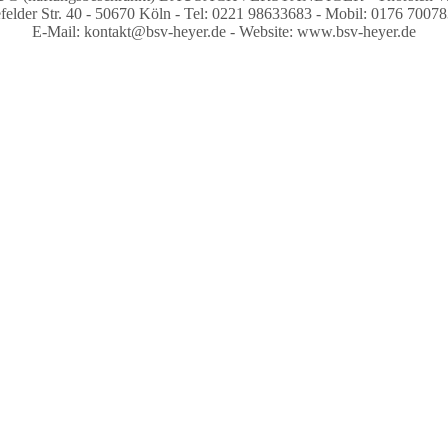
felder Str. 40 - 50670 Köln - Tel: 0221 98633683 - Mobil: 0176 7007
E-Mail: kontakt@bsv-heyer.de - Website: www.bsv-heyer.de