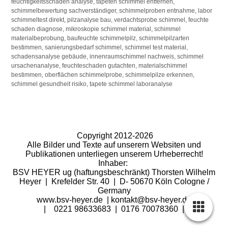
feuchtigkeitsschaden analyse, tapeten schimmel entfernen,
schimmelbewertung sachverständiger, schimmelproben entnahme, labor
schimmeltest direkt, pilzanalyse bau, verdachtsprobe schimmel, feuchte
schaden diagnose, mikroskopie schimmel material, schimmel
materialbeprobung, baufeuchte schimmelpilz, schimmelpilzarten
bestimmen, sanierungsbedarf schimmel, schimmel test material,
schadensanalyse gebäude, innenraumschimmel nachweis, schimmel
ursachenanalyse, feuchteschaden gutachten, materialschimmel
bestimmen, oberflächen schimmelprobe, schimmelpilze erkennen,
schimmel gesundheit risiko, tapete schimmel laboranalyse
Copyright 2012-2026
Alle Bilder und Texte auf unserern Websiten und
Publikationen unterliegen unserem Urheberrecht!
Inhaber:
BSV HEYER ug (haftungsbeschränkt) Thorsten Wilhelm
Heyer | Krefelder Str. 40 | D- 50670 Köln Cologne /
Germany
www.bsv-heyer.de | kontakt@bsv-heyer.de
| 0221 98633683 | 0176 70078360 |