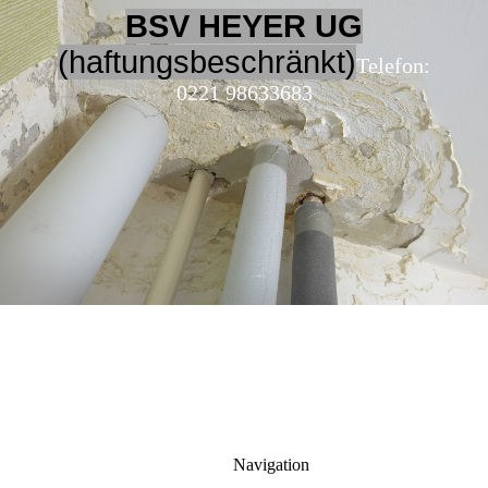
BSV HEYER UG
(haftungsbeschränkt)
Telefon:
0221 98633683
Navigation