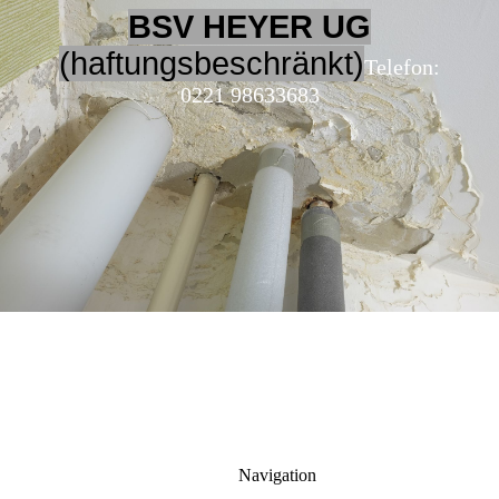
BSV HEYER UG
(haftungsbeschränkt)
Telefon:
0221 98633683
Navigation