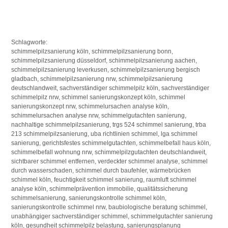
Schlagworte:
schimmelpilzsanierung köln, schimmelpilzsanierung bonn,
schimmelpilzsanierung düsseldorf, schimmelpilzsanierung aachen,
schimmelpilzsanierung leverkusen, schimmelpilzsanierung bergisch
gladbach, schimmelpilzsanierung nrw, schimmelpilzsanierung
deutschlandweit, sachverständiger schimmelpilz köln, sachverständiger
schimmelpilz nrw, schimmel sanierungskonzept köln, schimmel
sanierungskonzept nrw, schimmelursachen analyse köln,
schimmelursachen analyse nrw, schimmelgutachten sanierung,
nachhaltige schimmelpilzsanierung, trgs 524 schimmel sanierung, trba
213 schimmelpilzsanierung, uba richtlinien schimmel, lga schimmel
sanierung, gerichtsfestes schimmelgutachten, schimmelbefall haus köln,
schimmelbefall wohnung nrw, schimmelpilzgutachten deutschlandweit,
sichtbarer schimmel entfernen, verdeckter schimmel analyse, schimmel
durch wasserschaden, schimmel durch baufehler, wärmebrücken
schimmel köln, feuchtigkeit schimmel sanierung, raumluft schimmel
analyse köln, schimmelprävention immobilie, qualitätssicherung
schimmelsanierung, sanierungskontrolle schimmel köln,
sanierungskontrolle schimmel nrw, baubiologische beratung schimmel,
unabhängiger sachverständiger schimmel, schimmelgutachter sanierung
köln, gesundheit schimmelpilz belastung, sanierungsplanung