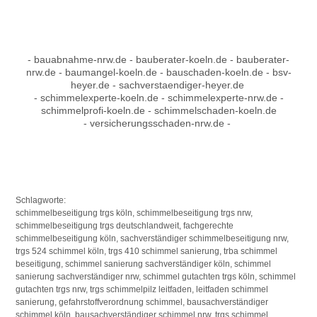
- bauabnahme-nrw.de - bauberater-koeln.de - bauberater-
nrw.de - baumangel-koeln.de - bauschaden-koeln.de - bsv-
heyer.de - sachverstaendiger-heyer.de
- schimmelexperte-koeln.de - schimmelexperte-nrw.de -
schimmelprofi-koeln.de - schimmelschaden-koeln.de
- versicherungsschaden-nrw.de -
Schlagworte:
schimmelbeseitigung trgs köln, schimmelbeseitigung trgs nrw,
schimmelbeseitigung trgs deutschlandweit, fachgerechte
schimmelbeseitigung köln, sachverständiger schimmelbeseitigung nrw,
trgs 524 schimmel köln, trgs 410 schimmel sanierung, trba schimmel
beseitigung, schimmel sanierung sachverständiger köln, schimmel
sanierung sachverständiger nrw, schimmel gutachten trgs köln, schimmel
gutachten trgs nrw, trgs schimmelpilz leitfaden, leitfaden schimmel
sanierung, gefahrstoffverordnung schimmel, bausachverständiger
schimmel köln, bausachverständiger schimmel nrw, trgs schimmel