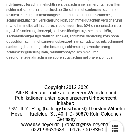
richtlinien, trba schimmelrichtlinien, psa schimmel sanierung, hepa filter
schimmel sanierung, unterdruckgeräte schimmel sanierung, schimmel
testrichtlinien trgs, mikrobiologische nachuntersuchung schimmel,
schimmelgutachten versicherung köln, schimmelgutachten versicherung
nrw, schimmelbefall fachgerecht beseitigen, trgs 524 sanierungskonzept,
trgs 410 sanierungskonzept, sachverständiger trgs schimmel köln,
sachverständiger trgs deutschlandweit, schimmel sanierung köln bonn
düsseldorf, schimmel sanierungskonzept nrw, schadstoffschutz schimmel
sanierung, baubiologische beratung schimmel trgs, versicherung
schimmelregulierung köln, raumluftanalyse schimmel trgs,
gesundheitsgefahr schimmelsporen trgs, schimmel prävention trgs
Copyright 2012-2026
Alle Bilder und Texte auf unserern Websiten und
Publikationen unterliegen unserem Urheberrecht!
Inhaber:
BSV HEYER ug (haftungsbeschränkt) Thorsten Wilhelm
Heyer | Krefelder Str. 40 | D- 50670 Köln Cologne /
Germany
www.bsv-heyer.de | kontakt@bsv-heyer.de
| 0221 98633683 | 0176 70078360 |