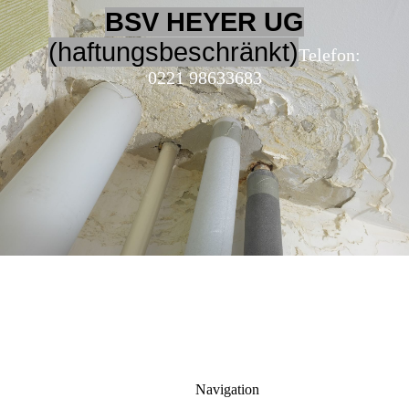
BSV HEYER UG
(haftungsbeschränkt)
Telefon:
0221 98633683
Navigation